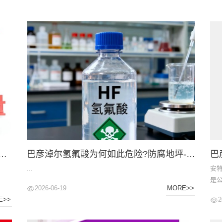
地坪-安特佳防腐涂料荣登CCTV央视展播
巴彦淖尔氢氟酸为何如此危险?防腐地坪-水池防腐防渗施工应注意!
...
安特
是公
2026-06-19
MORE>>
此
2
E>>
步,
材