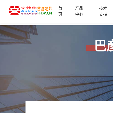
首
产品
技术
首
页
中心
支持
页
产
品
中
技
心
巴
术
支
服
持
务
案
新
例
闻
资
服
讯
务
区
域
联
电
系
话