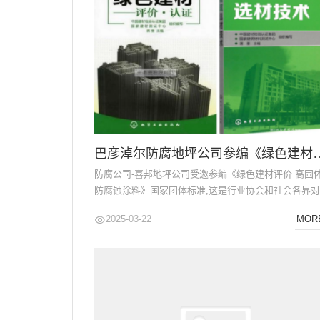
巴彦淖尔防腐地坪公司参编《绿色建材评价 
防腐公司-喜邦地坪公司受邀参编《绿色建材评价 高固
防腐蚀涂料》国家团体标准,这是行业协会和社会各界
我们技术及产品质量的一种认可,同时也是一种鞭策,喜
2025-03-22
MOR
腐事业部要不断创新,开发出更多更好的符合市场需求
腐产品....