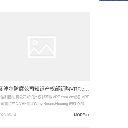
巴彦淖尔防腐公司知识产权部新购VRF.com.cn域名
佳耐固防腐公司知识产权部新购VRF.com.cn域名,VRF
司重点产品VRF地坪(VinylResinsFlooring 的核心部分,
次收购标志着公司网络知识产权又迈出了坚实的一
026-05-14
MORE>>
VRF地坪是公司在2026年着重打造的超强耐腐蚀的涂装
料,是以乙烯基酯为核心的超耐蚀产品,耐硫酸强度峰值