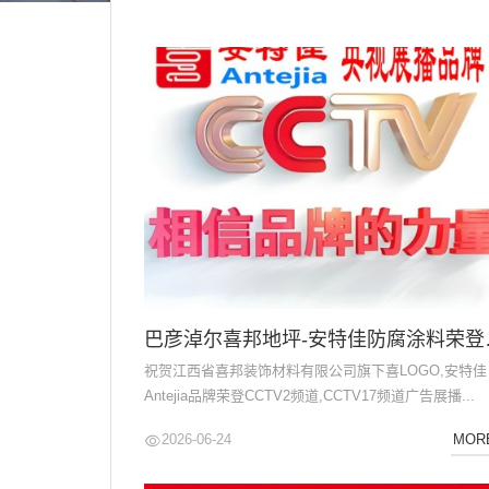
我
咨
们
询
巴彦淖尔喜邦
祝贺江西省喜邦装饰材料有限公司旗下喜LOGO,安特佳
Antejia品牌荣登CCTV2频道,CCTV17频道广告展播...
2026-06-24
MOR