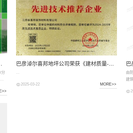
高固体分防腐蚀涂料》国家团体标准
巴彦淖尔喜邦地坪公司荣获《建材质量-先进技术推荐企业》称号
体分
...
由
对于
建筑
2025-03-22
MORE>>
邦防
标准.
2
E>>
的防