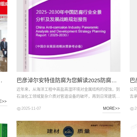
能..
水池结构防腐防水技术规程》国家团体标准
巴彦淖尔安特佳防腐为您解读2025防腐行业市场规模及未来趋势分析
近年来，从海洋工程中高盐高湿环境对金属结构的侵蚀，到
公
石油化工领域复杂介质对管道设备的破坏，再到日常建筑因
吉
E>>
环境因素导致的结构劣化，腐蚀现象无处不在。...
乙烯
2025-11-07
2
MORE>>