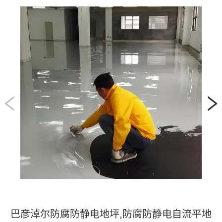
我
咨
们
询
巴彦淖尔防腐防静电地坪,防腐防静电自流平地