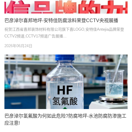
巴彦淖尔喜邦地坪-安特佳防腐涂料荣登CCTV央视展播
祝贺江西省喜邦装饰材料有限公司旗下喜LOGO,安特佳Antejia品牌荣登
CCTV2频道,CCTV17频道广告展播...
2026年06月24日
巴彦淖尔氢氟酸为何如此危险?防腐地坪-水池防腐防渗施工
应注意!
...