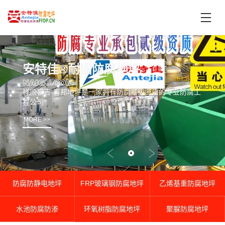
首
页
产
品
中
安特佳®耐固防腐地坪
技
心
NAIGU.COM
术
祥顺富吉-喜邦地坪是一家拥有防腐贰级资质的专业防腐工
支
程公司
服
持
务
MORE >>
案
新
例
闻
资
服
讯
务
防腐防静电地坪
FRP玻璃钢防腐地坪
乙烯基重防腐地坪
区
域
水池防腐防渗
环氧树脂防腐地坪
聚脲防腐地坪
联
电
系
话